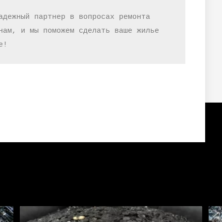
адежный партнер в вопросах ремонта 
нам, и мы поможем сделать ваше жилье 
е!