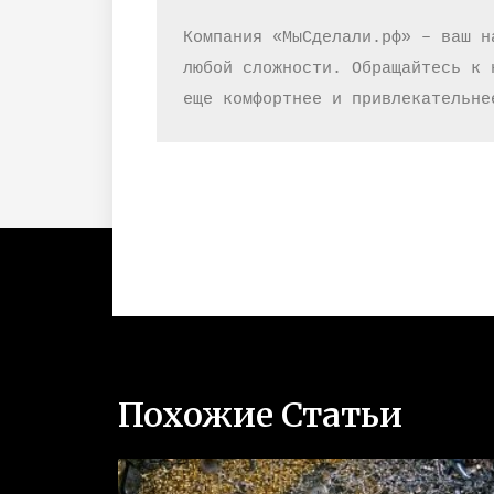
Компания «МыСделали.рф» – ваш н
любой сложности. Обращайтесь к 
еще комфортнее и привлекательне
Похожие Статьи